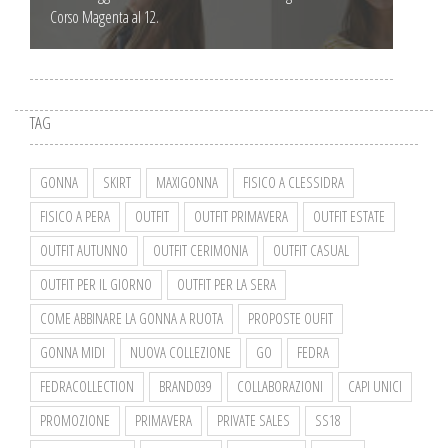
Corso Magenta al 12.
TAG
GONNA
SKIRT
MAXIGONNA
FISICO A CLESSIDRA
FISICO A PERA
OUTFIT
OUTFIT PRIMAVERA
OUTFIT ESTATE
OUTFIT AUTUNNO
OUTFIT CERIMONIA
OUTFIT CASUAL
OUTFIT PER IL GIORNO
OUTFIT PER LA SERA
COME ABBINARE LA GONNA A RUOTA
PROPOSTE OUFIT
GONNA MIDI
NUOVA COLLEZIONE
GO
FEDRA
FEDRACOLLECTION
BRAND039
COLLABORAZIONI
CAPI UNICI
PROMOZIONE
PRIMAVERA
PRIVATE SALES
SS18