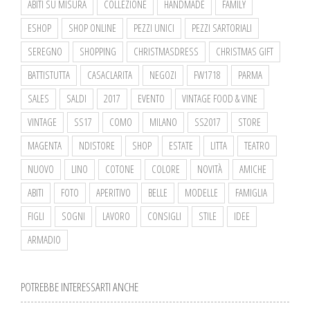
ABITI SU MISURA
COLLEZIONE
HANDMADE
FAMILY
ESHOP
SHOP ONLINE
PEZZI UNICI
PEZZI SARTORIALI
SEREGNO
SHOPPING
CHRISTMASDRESS
CHRISTMAS GIFT
BATTISTUTTA
CASACLARITA
NEGOZI
FW1718
PARMA
SALES
SALDI
2017
EVENTO
VINTAGE FOOD & VINE
VINTAGE
SS17
COMO
MILANO
SS2017
STORE
MAGENTA
NDISTORE
SHOP
ESTATE
LITTA
TEATRO
NUOVO
LINO
COTONE
COLORE
NOVITÀ
AMICHE
ABITI
FOTO
APERITIVO
BELLE
MODELLE
FAMIGLIA
FIGLI
SOGNI
LAVORO
CONSIGLI
STILE
IDEE
ARMADIO
POTREBBE INTERESSARTI ANCHE