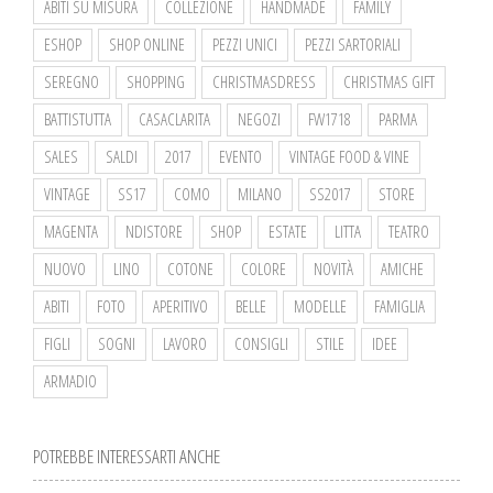
ABITI SU MISURA
COLLEZIONE
HANDMADE
FAMILY
ESHOP
SHOP ONLINE
PEZZI UNICI
PEZZI SARTORIALI
SEREGNO
SHOPPING
CHRISTMASDRESS
CHRISTMAS GIFT
BATTISTUTTA
CASACLARITA
NEGOZI
FW1718
PARMA
SALES
SALDI
2017
EVENTO
VINTAGE FOOD & VINE
VINTAGE
SS17
COMO
MILANO
SS2017
STORE
MAGENTA
NDISTORE
SHOP
ESTATE
LITTA
TEATRO
NUOVO
LINO
COTONE
COLORE
NOVITÀ
AMICHE
ABITI
FOTO
APERITIVO
BELLE
MODELLE
FAMIGLIA
FIGLI
SOGNI
LAVORO
CONSIGLI
STILE
IDEE
ARMADIO
POTREBBE INTERESSARTI ANCHE