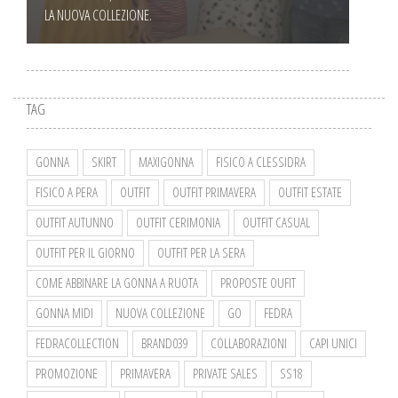
LA NUOVA COLLEZIONE.
TAG
GONNA
SKIRT
MAXIGONNA
FISICO A CLESSIDRA
FISICO A PERA
OUTFIT
OUTFIT PRIMAVERA
OUTFIT ESTATE
OUTFIT AUTUNNO
OUTFIT CERIMONIA
OUTFIT CASUAL
OUTFIT PER IL GIORNO
OUTFIT PER LA SERA
COME ABBINARE LA GONNA A RUOTA
PROPOSTE OUFIT
GONNA MIDI
NUOVA COLLEZIONE
GO
FEDRA
FEDRACOLLECTION
BRAND039
COLLABORAZIONI
CAPI UNICI
PROMOZIONE
PRIMAVERA
PRIVATE SALES
SS18