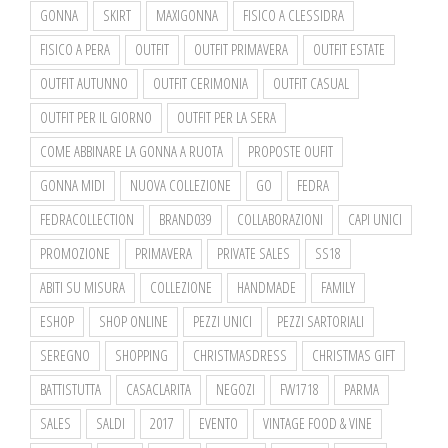
GONNA
SKIRT
MAXIGONNA
FISICO A CLESSIDRA
FISICO A PERA
OUTFIT
OUTFIT PRIMAVERA
OUTFIT ESTATE
OUTFIT AUTUNNO
OUTFIT CERIMONIA
OUTFIT CASUAL
OUTFIT PER IL GIORNO
OUTFIT PER LA SERA
COME ABBINARE LA GONNA A RUOTA
PROPOSTE OUFIT
GONNA MIDI
NUOVA COLLEZIONE
GO
FEDRA
FEDRACOLLECTION
BRAND039
COLLABORAZIONI
CAPI UNICI
PROMOZIONE
PRIMAVERA
PRIVATE SALES
SS18
ABITI SU MISURA
COLLEZIONE
HANDMADE
FAMILY
ESHOP
SHOP ONLINE
PEZZI UNICI
PEZZI SARTORIALI
SEREGNO
SHOPPING
CHRISTMASDRESS
CHRISTMAS GIFT
BATTISTUTTA
CASACLARITA
NEGOZI
FW1718
PARMA
SALES
SALDI
2017
EVENTO
VINTAGE FOOD & VINE