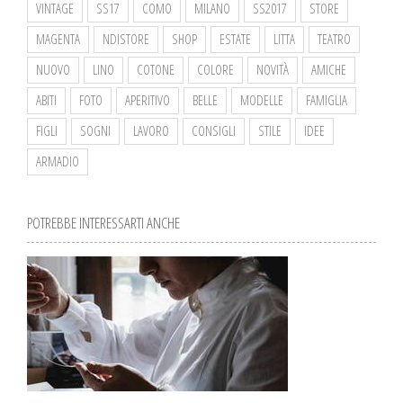
VINTAGE
SS17
COMO
MILANO
SS2017
STORE
MAGENTA
NDISTORE
SHOP
ESTATE
LITTA
TEATRO
NUOVO
LINO
COTONE
COLORE
NOVITÀ
AMICHE
ABITI
FOTO
APERITIVO
BELLE
MODELLE
FAMIGLIA
FIGLI
SOGNI
LAVORO
CONSIGLI
STILE
IDEE
ARMADIO
POTREBBE INTERESSARTI ANCHE