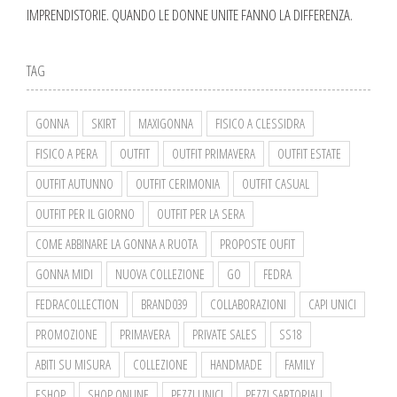
IMPRENDISTORIE. QUANDO LE DONNE UNITE FANNO LA DIFFERENZA.
TAG
GONNA
SKIRT
MAXIGONNA
FISICO A CLESSIDRA
FISICO A PERA
OUTFIT
OUTFIT PRIMAVERA
OUTFIT ESTATE
OUTFIT AUTUNNO
OUTFIT CERIMONIA
OUTFIT CASUAL
OUTFIT PER IL GIORNO
OUTFIT PER LA SERA
COME ABBINARE LA GONNA A RUOTA
PROPOSTE OUFIT
GONNA MIDI
NUOVA COLLEZIONE
GO
FEDRA
FEDRACOLLECTION
BRAND039
COLLABORAZIONI
CAPI UNICI
PROMOZIONE
PRIMAVERA
PRIVATE SALES
SS18
ABITI SU MISURA
COLLEZIONE
HANDMADE
FAMILY
ESHOP
SHOP ONLINE
PEZZI UNICI
PEZZI SARTORIALI