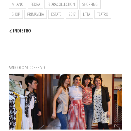
MILANO
FEDRA
FEDRACOLLECTION
SHOPPING
SHOP
PRIMAVERA
ESTATE
2017
LITTA
TEATRO
INDIETRO
ARTICOLO SUCCESSIVO