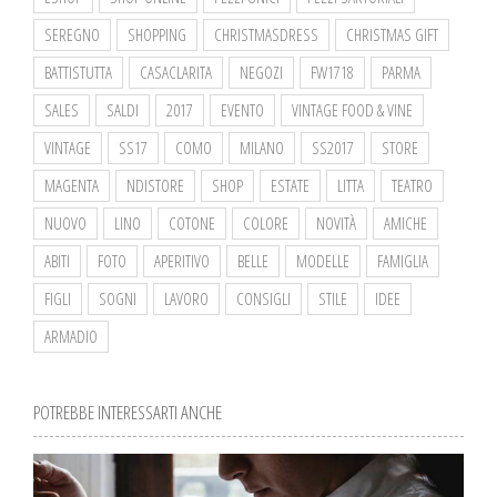
SEREGNO
SHOPPING
CHRISTMASDRESS
CHRISTMAS GIFT
BATTISTUTTA
CASACLARITA
NEGOZI
FW1718
PARMA
SALES
SALDI
2017
EVENTO
VINTAGE FOOD & VINE
VINTAGE
SS17
COMO
MILANO
SS2017
STORE
MAGENTA
NDISTORE
SHOP
ESTATE
LITTA
TEATRO
NUOVO
LINO
COTONE
COLORE
NOVITÀ
AMICHE
ABITI
FOTO
APERITIVO
BELLE
MODELLE
FAMIGLIA
FIGLI
SOGNI
LAVORO
CONSIGLI
STILE
IDEE
ARMADIO
POTREBBE INTERESSARTI ANCHE