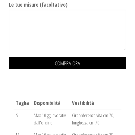
Le tue misure (facoltativo)
COMPRA ORA
Taglia
Disponibilità
Vestibilità
S
Max 10 gg lavorativi
Circonferenza vita cm 70,
dall'ordine
lunghezza cm 70,
M
Max 10 gg lavorativi
Circonferenza vita cm 75,