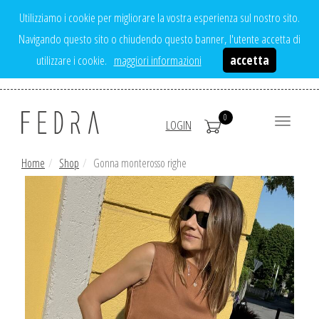
Utilizziamo i cookie per migliorare la vostra esperienza sul nostro sito.
Navigando questo sito o chiudendo questo banner, l'utente accetta di
utilizzare i cookie.
maggiori informazioni
accetta
0
Toggle
LOGIN
navigatio
Home
Shop
Gonna monterosso righe