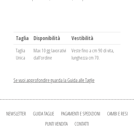
Taglia
Disponibilità
Vestibilità
Taglia
Max 10 gg lavorativi
Veste fino a cm 90 di vita,
Unica
dall'ordine
lunghezza cm 70.
Se vuoi approfondire guarda la Guida alle Taglie
NEWSLETTER
GUIDA TAGLIE
PAGAMENTI E SPEDIZIONI
CAMBI E RESI
PUNTI VENDITA
CONTATTI