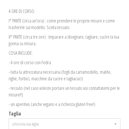
4 ORE DI CORSO:
I° PARTE (circa un'ora) : come prendere le proprie misure e come
trasferirle sul modello. Scelta tessuto
II° PARTE (circa tre ore) : imparare a disegnare, tagliare, cucire la tua
gonna su misura.
COSA INCLUDE:
- 4 ore di corso con Fedra
- tutta la attrezzatura necessaria (fogli da cartamodello, matite,
righe, forbici, macchine da cucire e tagliacuci)
- tessuto (nel caso voleste portare un tessuto voi contattatemi per le
misure!!)
- un aperitivo (anche vegano e a richiesta gluten free!)
Taglia
seleziona una taglia