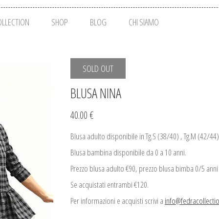
OLLECTION
SHOP
BLOG
CHI SIAMO
SOLD OUT
BLUSA NINA
40.00 €
Blusa adulto disponibile in Tg.S (38/40) , Tg.M (42/44)
Blusa bambina disponibile da 0 a 10 anni.
Prezzo blusa adulto €90, prezzo blusa bimba 0/5 anni
Se acquistati entrambi €120.
Per informazioni e acquisti scrivi a
info@fedracollecti