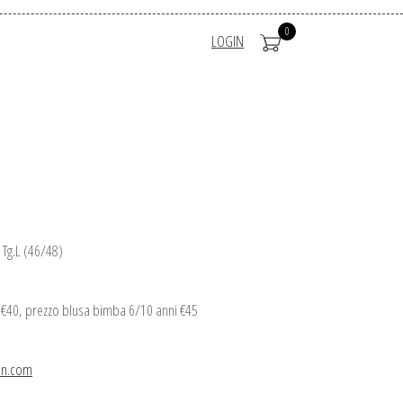
0
LOGIN
 Tg.L (46/48)
 €40, prezzo blusa bimba 6/10 anni €45
on.com