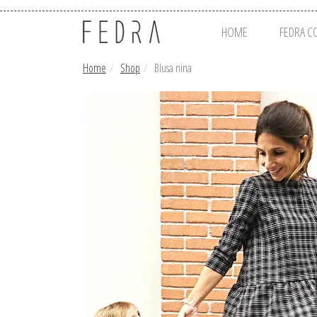
HOME
FEDRA C
Home
Shop
Blusa nina