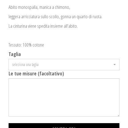
Abito monospalla, manica a chimono,
leggera arricciatura sullo scollo, gonna un quarto di ruota.
La cinturina viene spedita insieme all'abito.
Tessuto: 100% cotone
Taglia
seleziona una taglia
Le tue misure (facoltativo)